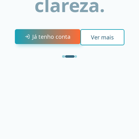
clareza.
Já tenho conta
Ver mais